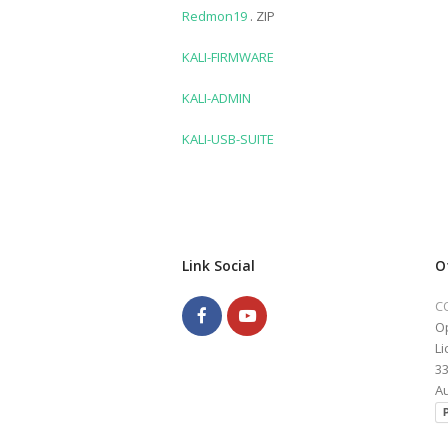
Redmon19
. ZIP
KALI-FIRMWARE
KALI-ADMIN
KALI-USB-SUITE
Link Social
O
C
Facebook
Youtube
Op
Li
3
Au
P