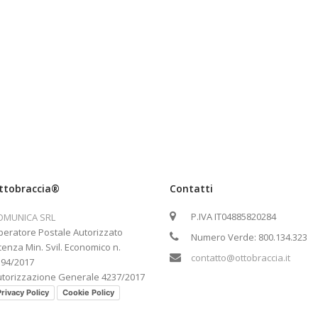
ttobraccia®
Contatti
P.IVA IT04885820284
OMUNICA SRL
eratore Postale Autorizzato
Numero Verde: 800.134.323
cenza Min. Svil. Economico n.
contatto@ottobraccia.it
394/2017
torizzazione Generale 4237/2017
rivacy Policy
Cookie Policy