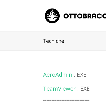
Tecniche
AeroAdmin
. EXE
TeamViewer
. EXE
============================